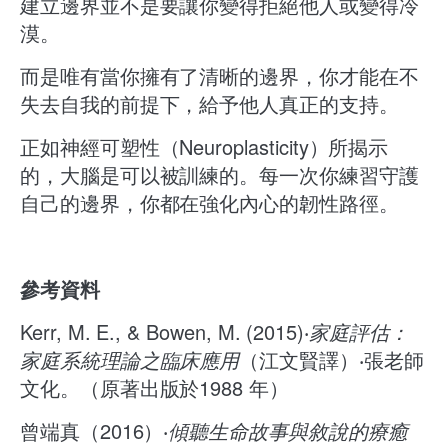
建立邊界並不是要讓你變得拒絕他人或變得冷
漠。
而是唯有當你擁有了清晰的邊界，你才能在不
失去自我的前提下，給予他人真正的支持。
正如神經可塑性（Neuroplasticity）所揭示
的，大腦是可以被訓練的。每一次你練習守護
自己的邊界，你都在強化內心的韌性路徑。
參考資料
Kerr, M. E., & Bowen, M. (2015)‧
家庭評估：
家庭系統理論之臨床應用
（江文賢譯）‧張老師
文化。（原著出版於1988 年）
曾端真（2016）‧
傾聽生命故事與敘說的療癒