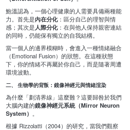
鮑溫認為，一個心理健康的人需要具備兩種能
力。首先是
內在分化
：區分自己的理智與情
感；其次是
人際分化
：在與他人保持親密連結
的同時，仍能保有獨立的自我結構。
當一個人的邊界模糊時，會進入一種情緒融合
（Emotional Fusion）的狀態。在這種狀態
下，你的情緒不再屬於你自己，而是隨著周遭
環境波動。
二、 生物學的背叛：鏡像神經元與情緒渲染
為什麼「劃清界線」這麼難？這要歸咎於我們
大腦內建的
鏡像神經元系統（Mirror Neuron
System）
。
根據 Rizzolatti（2004）的研究，當我們觀察