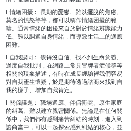
l
​情緒困擾： 長期的憂鬱、難以擺脫的焦慮、
莫名的憤怒等等，都可以稱作情緒困擾的範
疇。通常情緒的困擾來自於對於情緒辨識能力
低、難以調適自身情緒，而導致生活上的適應
困難。
l
自我認同： 覺得沒自信、找不到生命意義、
過度自我批判，在網路上常見冒牌者症候群等
相關的現象描述，有時在成長經驗裡我們容易
對自我產生懷疑，於是期待透過諮商來找到自
我的樣子、增加自我肯定。
l
關係議題： 職場適應、伴侶衝突、原生家庭
的糾葛、難以建立親密關係。無論是在任何關
係中，我們都有感到痛苦糾結的時刻，進入到
諮商當中，可以一起探索感到糾結的核心，並