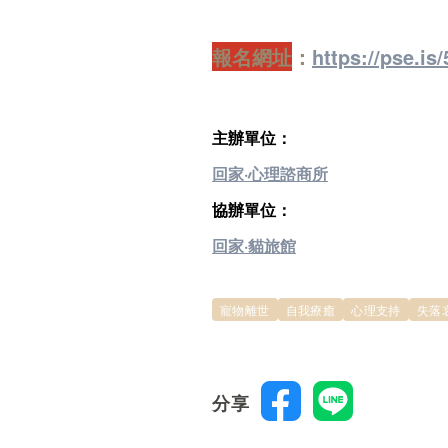
報名網址
：
https://pse.is
主辦單位：
回家·心理諮商所
協辦單位：
回家·貓旅館
寵物離世
自我療癒
心理支持
失落
分享