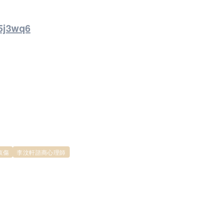
/5j3wq6
哀傷
李汶軒諮商心理師