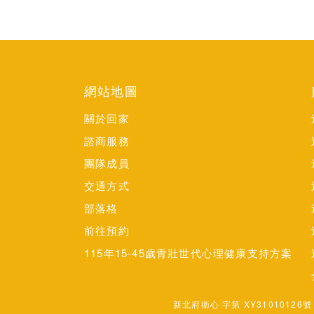
網站地圖
關於回家
諮商服務
團隊成員
交通方式
部落格
前往預約
115年15-45歲青壯世代心理健康支持方案
新北府衛心 字第 XY31010126號 。 Cop